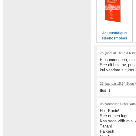
Jalutuskäigud
sisekosmoses
28. jaanuar 15:15 J.K kir
Elus inimesena, el
See oli huvitav, puu
kui vaadata siit,kus 
28. jaanuar 15:34 Egon k
Ilus ;)
06. veebruar 14:54 Natali
Hei, Kaido!
See on hea lugu!
Kas seda võib avali
Tänan!
Päikest!