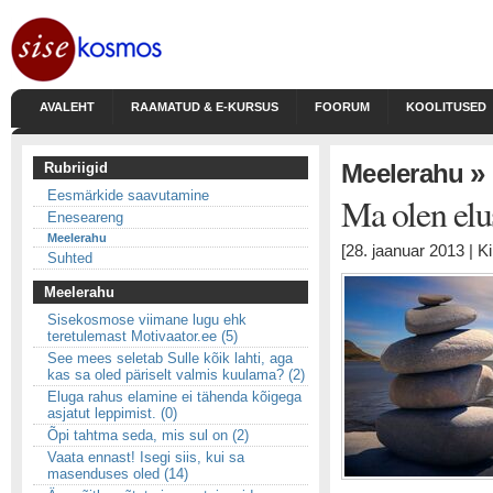
AVALEHT
RAAMATUD & E-KURSUS
FOORUM
KOOLITUSED
»
Meelerahu
Rubriigid
Eesmärkide saavutamine
Ma olen elu
Eneseareng
Meelerahu
[28. jaanuar 2013 | K
Suhted
Meelerahu
Sisekosmose viimane lugu ehk
teretulemast Motivaator.ee (5)
See mees seletab Sulle kõik lahti, aga
kas sa oled päriselt valmis kuulama? (2)
Eluga rahus elamine ei tähenda kõigega
asjatut leppimist. (0)
Õpi tahtma seda, mis sul on (2)
Vaata ennast! Isegi siis, kui sa
masenduses oled (14)