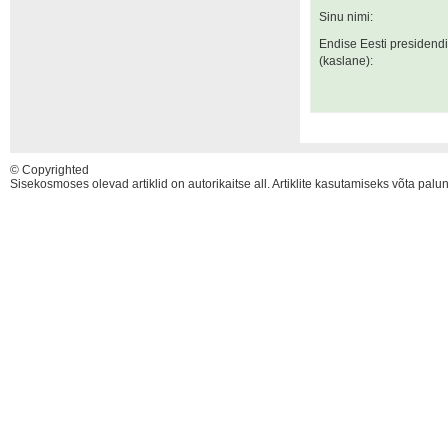
Sinu nimi:
Endise Eesti presidend
(kaslane):
© Copyrighted
Sisekosmoses olevad artiklid on autorikaitse all. Artiklite kasutamiseks võta pal