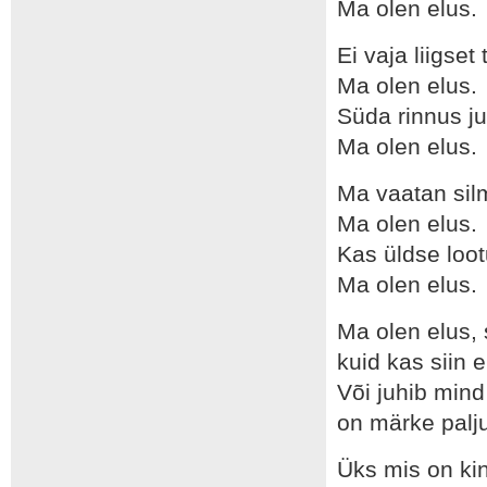
Ma olen elus.
Ei vaja liigset
Ma olen elus.
Süda rinnus j
Ma olen elus.
Ma vaatan sil
Ma olen elus.
Kas üldse loo
Ma olen elus.
Ma olen elus, 
kuid kas siin e
Või juhib mind
on märke palj
Üks mis on kin