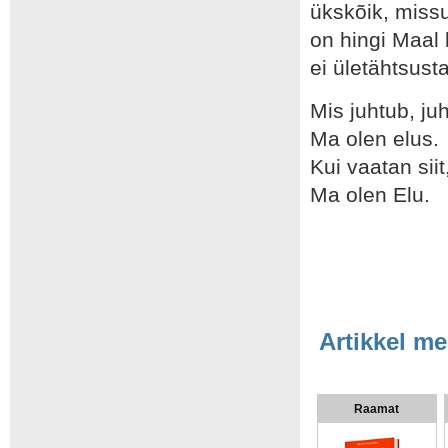
ükskõik, miss
on hingi Maal 
ei ületähtsust
Mis juhtub, ju
Ma olen elus.
Kui vaatan siit
Ma olen Elu.
Artikkel me
Raamat