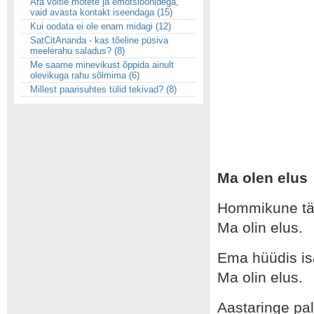
Ära võitle mõtete ja emotsioonidega,
vaid avasta kontakt iseendaga (15)
Kui oodata ei ole enam midagi (12)
SatCitAnanda - kas tõeline püsiva
meelerahu saladus? (8)
Me saame minevikust õppida ainult
olevikuga rahu sõlmima (6)
Millest paarisuhtes tülid tekivad? (8)
Ma olen elus
Hommikune täh
Ma olin elus.
Ema hüüdis isa
Ma olin elus.
Aastaringe pal