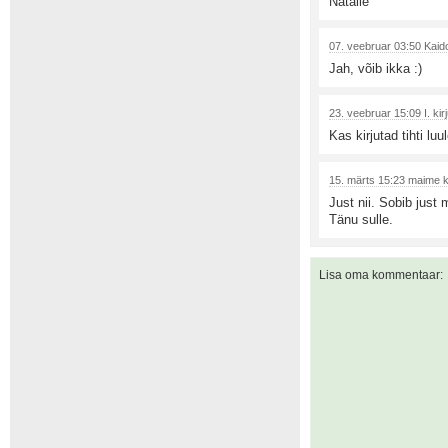
Natalie
07. veebruar 03:50 Kaido
Jah, võib ikka :)
23. veebruar 15:09 I. kir
Kas kirjutad tihti lu
15. märts 15:23 maime ki
Just nii. Sobib just
Tänu sulle.
Lisa oma kommentaar: